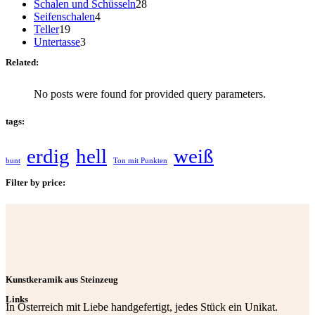
Produkte
28
Schalen und Schüsseln
28
4
Produkte
Seifenschalen
4
19
Produkte
Teller
19
Produkte
3
Untertasse
3
Produkte
Related:
No posts were found for provided query parameters.
tags:
erdig
hell
weiß
bunt
Ton mit Punkten
Filter by price:
Kunstkeramik aus Steinzeug
Links
In Österreich mit Liebe handgefertigt, jedes Stück ein Unikat.