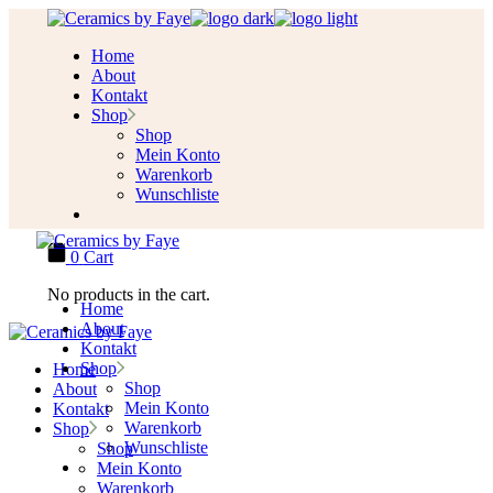
Skip
to
Home
the
About
content
Kontakt
Shop
Shop
Mein Konto
Warenkorb
Wunschliste
0
Cart
No products in the cart.
Home
About
Kontakt
Shop
Home
Shop
About
Mein Konto
Kontakt
Warenkorb
Shop
Wunschliste
Shop
Mein Konto
Warenkorb