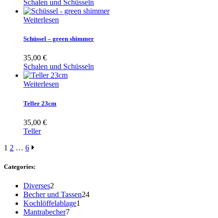
Schalen und Schüsseln
Weiterlesen
Schüssel – green shimmer
35,00
€
Schalen und Schüsseln
Weiterlesen
Teller 23cm
35,00
€
Teller
1
2
…
6
Categories:
2
Diverses
2
Produkte
24
Becher und Tassen
24
1
Produkte
Kochlöffelablage
1
7
Produkt
Mantrabecher
7