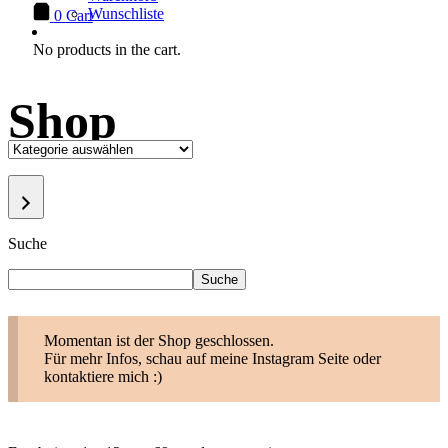
Wunschliste
0
Cart
No products in the cart.
Shop
Kategorie
auswählen
Suche
Suche
Momentan ist der Shop geschlossen.
Für mehr Infos, schau auf meine Instagram Seite oder
kontaktiere mich :)