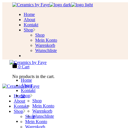
Skip
to
Home
the
About
content
Kontakt
Shop
Shop
Mein Konto
Warenkorb
Wunschliste
0
Cart
No products in the cart.
Home
About
Kontakt
Shop
Home
Shop
About
Mein Konto
Kontakt
Warenkorb
Shop
Wunschliste
Shop
Mein Konto
Warenkorb