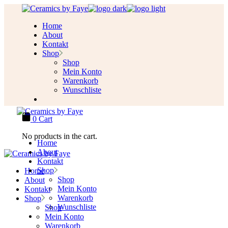
Skip
to
Home
the
About
content
Kontakt
Shop
Shop
Mein Konto
Warenkorb
Wunschliste
0
Cart
No products in the cart.
Home
About
Kontakt
Shop
Home
Shop
About
Mein Konto
Kontakt
Warenkorb
Shop
Wunschliste
Shop
Mein Konto
Warenkorb