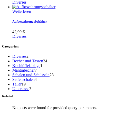
Diverses
Weiterlesen
Aufbewahrungsbehälter
42,00
€
Diverses
Categories:
2
Diverses
2
Produkte
24
Becher und Tassen
24
1
Produkte
Kochlöffelablage
1
7
Produkt
Mantrabecher
7
Produkte
28
Schalen und Schüsseln
28
4
Produkte
Seifenschalen
4
19
Produkte
Teller
19
Produkte
3
Untertasse
3
Produkte
Related:
No posts were found for provided query parameters.