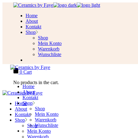
Skip
to
Home
the
About
content
Kontakt
Shop
Shop
Mein Konto
Warenkorb
Wunschliste
0
Cart
No products in the cart.
Home
About
Kontakt
Shop
Home
Shop
About
Mein Konto
Kontakt
Warenkorb
Shop
Wunschliste
Shop
Mein Konto
Warenkorb