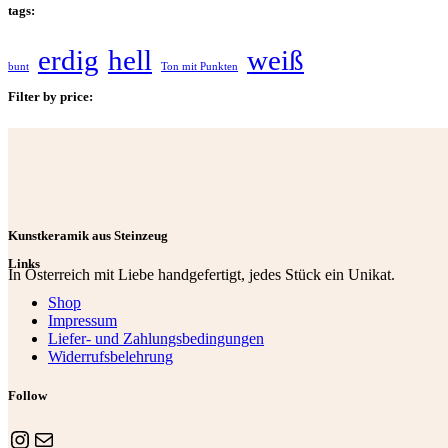
tags:
erdig
hell
weiß
bunt
Ton mit Punkten
Filter by price:
Kunstkeramik aus Steinzeug
Links
In Österreich mit Liebe handgefertigt, jedes Stück ein Unikat.
Shop
Impressum
Liefer- und Zahlungsbedingungen
Widerrufsbelehrung
Follow
Instagram
E-Mail