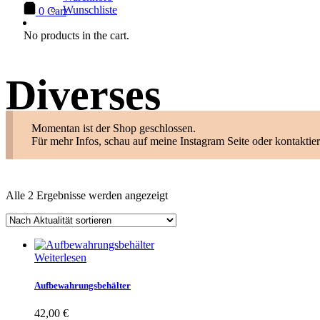
Wunschliste
0
Cart
No products in the cart.
Diverses
Momentan ist der Shop geschlossen.
Für mehr Infos, schau auf meine Instagram Seite oder kontaktier
Nach
Alle 2 Ergebnisse werden angezeigt
Aktualität
sortiert
Weiterlesen
Aufbewahrungsbehälter
42,00
€