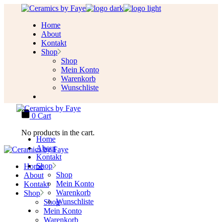
Skip
to
Home
the
About
content
Kontakt
Shop
Shop
Mein Konto
Warenkorb
Wunschliste
0
Cart
No products in the cart.
Home
About
Kontakt
Shop
Home
Shop
About
Mein Konto
Kontakt
Warenkorb
Shop
Wunschliste
Shop
Mein Konto
Warenkorb