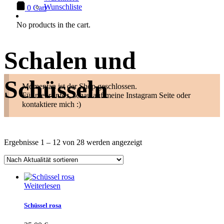
Wunschliste
0
Cart
No products in the cart.
Schalen und
Schüsseln
Momentan ist der Shop geschlossen.
Für mehr Infos, schau auf meine Instagram Seite oder
kontaktiere mich :)
Nach
Ergebnisse 1 – 12 von 28 werden angezeigt
Aktualität
sortiert
Weiterlesen
Schüssel rosa