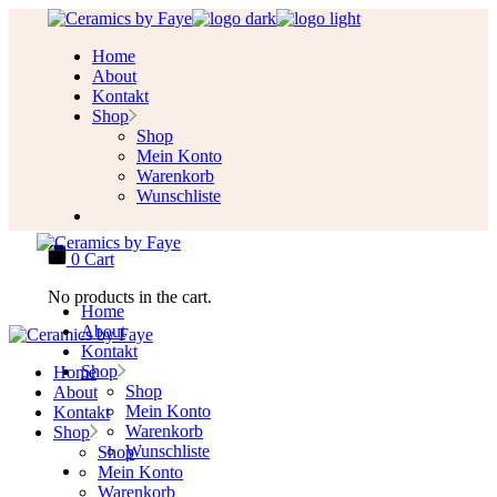
Skip
to
Home
the
About
content
Kontakt
Shop
Shop
Mein Konto
Warenkorb
Wunschliste
0
Cart
No products in the cart.
Home
About
Kontakt
Shop
Home
Shop
About
Mein Konto
Kontakt
Warenkorb
Shop
Wunschliste
Shop
Mein Konto
Warenkorb