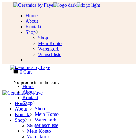
Skip
to
Home
the
About
content
Kontakt
Shop
Shop
Mein Konto
Warenkorb
Wunschliste
0
Cart
No products in the cart.
Home
About
Kontakt
Shop
Home
Shop
About
Mein Konto
Kontakt
Warenkorb
Shop
Wunschliste
Shop
Mein Konto
Warenkorb