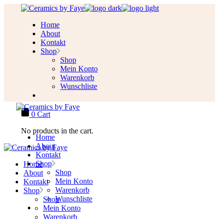
Skip
to
Home
the
About
content
Kontakt
Shop
Shop
Mein Konto
Warenkorb
Wunschliste
0
Cart
No products in the cart.
Home
About
Kontakt
Shop
Home
Shop
About
Mein Konto
Kontakt
Warenkorb
Shop
Wunschliste
Shop
Mein Konto
Warenkorb