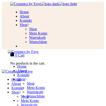
Skip
to
Home
the
About
content
Kontakt
Shop
Shop
Mein Konto
Warenkorb
Wunschliste
0
Cart
No products in the cart.
Home
About
Kontakt
Shop
Home
Shop
About
Mein Konto
Kontakt
Warenkorb
Shop
Wunschliste
Shop
Mein Konto
Warenkorb