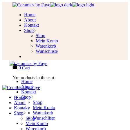
Skip
to
Home
the
About
content
Kontakt
Shop
Shop
Mein Konto
Warenkorb
Wunschliste
0
Cart
No products in the cart.
Home
About
Kontakt
Shop
Home
Shop
About
Mein Konto
Kontakt
Warenkorb
Shop
Wunschliste
Shop
Mein Konto
Warenkorb