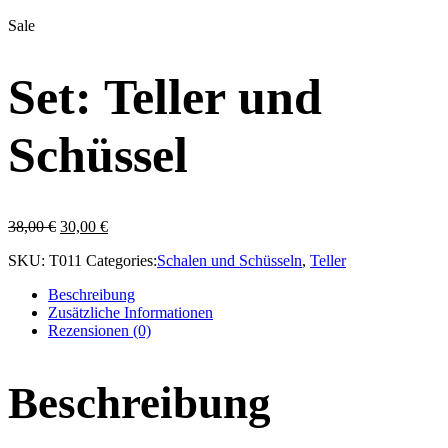
Sale
Set: Teller und
Schüssel
Ursprünglicher
Aktueller
38,00
€
30,00
€
Preis
Preis
SKU:
T011
Categories:
Schalen und Schüsseln
,
Teller
war:
ist:
38,00 €
30,00 €.
Beschreibung
Zusätzliche Informationen
Rezensionen (0)
Beschreibung