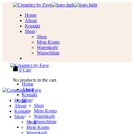
Skip
to
Home
the
About
content
Kontakt
Shop
Shop
Mein Konto
Warenkorb
Wunschliste
0
Cart
No products in the cart.
Home
About
Kontakt
Shop
Home
Shop
About
Mein Konto
Kontakt
Warenkorb
Shop
Wunschliste
Shop
Mein Konto
Warenkorb