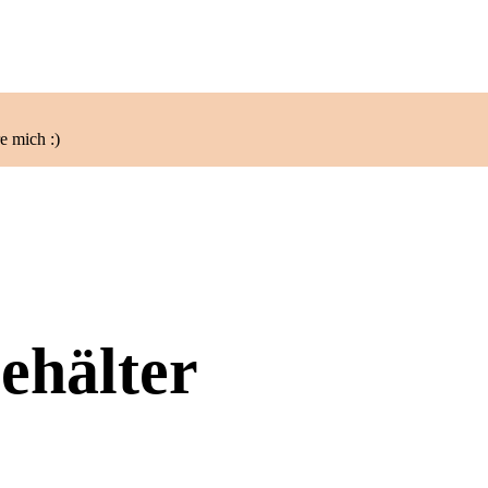
e mich :)
ehälter