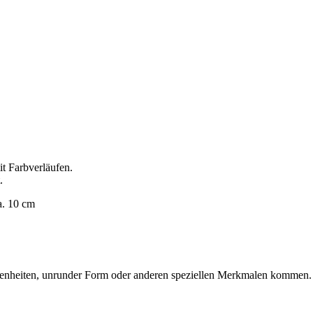
t Farbverläufen.
.
a. 10 cm
ebenheiten, unrunder Form oder anderen speziellen Merkmalen kommen.