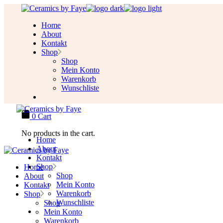
Skip
to
Home
the
About
content
Kontakt
Shop
Shop
Mein Konto
Warenkorb
Wunschliste
0
Cart
No products in the cart.
Home
About
Kontakt
Shop
Home
Shop
About
Mein Konto
Kontakt
Warenkorb
Shop
Wunschliste
Shop
Mein Konto
Warenkorb