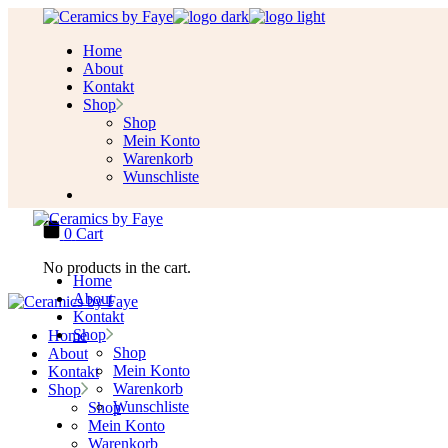
Skip
to
Home
the
About
content
Kontakt
Shop
Shop
Mein Konto
Warenkorb
Wunschliste
0
Cart
No products in the cart.
Home
About
Kontakt
Shop
Home
Shop
About
Mein Konto
Kontakt
Warenkorb
Shop
Wunschliste
Shop
Mein Konto
Warenkorb