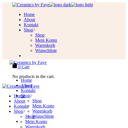
Skip
to
Home
the
About
content
Kontakt
Shop
Shop
Mein Konto
Warenkorb
Wunschliste
0
Cart
No products in the cart.
Home
About
Kontakt
Shop
Home
Shop
About
Mein Konto
Kontakt
Warenkorb
Shop
Wunschliste
Shop
Mein Konto
Warenkorb