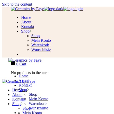
Skip to the content
Home
About
Kontakt
Shop
Shop
Mein Konto
Warenkorb
Wunschliste
0
Cart
No products in the cart.
Home
About
Kontakt
Shop
Home
Shop
About
Mein Konto
Kontakt
Warenkorb
Shop
Wunschliste
Shop
Mein Konto