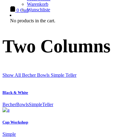
Warenkorb
Wunschliste
0
Cart
No products in the cart.
Two Columns
Show All
Becher
Bowls
Simple
Teller
Black & White
Becher
Bowls
Simple
Teller
Cup Workshop
Simple