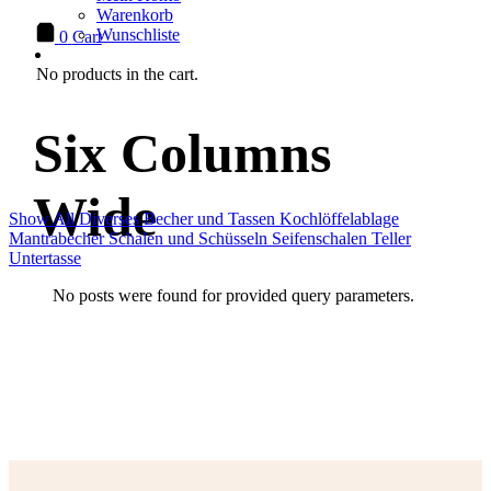
Warenkorb
Wunschliste
0
Cart
No products in the cart.
Six Columns
Wide
Show All
Diverses
Becher und Tassen
Kochlöffelablage
Mantrabecher
Schalen und Schüsseln
Seifenschalen
Teller
Untertasse
No posts were found for provided query parameters.