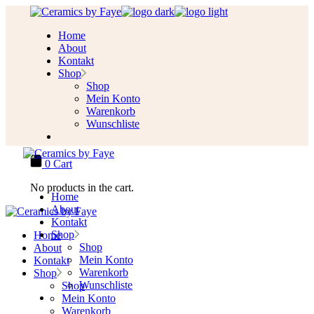
Skip
to
Home
the
About
content
Kontakt
Shop
Shop
Mein Konto
Warenkorb
Wunschliste
0
Cart
No products in the cart.
Home
About
Kontakt
Shop
Home
Shop
About
Mein Konto
Kontakt
Warenkorb
Shop
Wunschliste
Shop
Mein Konto
Warenkorb